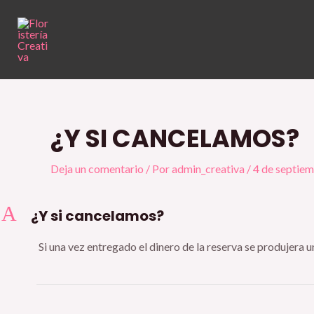
Ir
al
contenido
¿Y SI CANCELAMOS?
Deja un comentario
/ Por
admin_creativa
/
4 de septie
A
¿Y si cancelamos?
Si una vez entregado el dinero de la reserva se produjera 